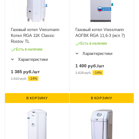
Газовый котел Viessmann
Газовый котел Viessmann
Котел RGA 11K Сlassic
АОГВК RGA 11,6-3 (исп 7)
Rostov TL
Есть в наличии
Есть в наличии
Характеристики
Характеристики
1 400
руб.
/шт
1 385
руб.
/шт
1 628
руб.
-
14
%
1 610
руб.
-
14
%
В КОРЗИНУ
В КОРЗИНУ