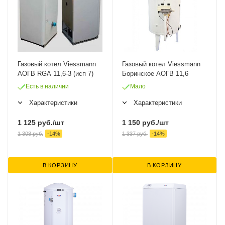
Газовый котел Viessmann
Газовый котел Viessmann
АОГВ RGA 11,6-3 (исп 7)
Боринское АОГВ 11,6
Есть в наличии
Мало
Характеристики
Характеристики
1 125
руб.
/шт
1 150
руб.
/шт
1 308
руб.
-
14
%
1 337
руб.
-
14
%
В КОРЗИНУ
В КОРЗИНУ