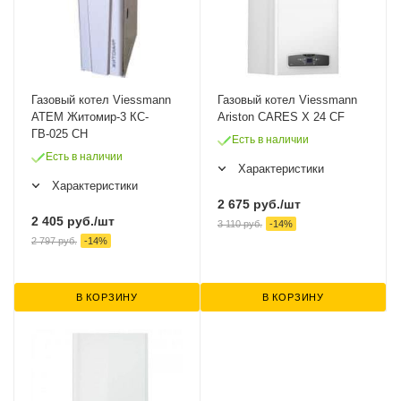
Газовый котел Viessmann
Газовый котел Viessmann
ATEM Житомир-3 КС-
Ariston CARES X 24 CF
ГВ-025 СН
Есть в наличии
Есть в наличии
Характеристики
Характеристики
2 675
руб.
/шт
2 405
руб.
/шт
3 110
руб.
-
14
%
2 797
руб.
-
14
%
В КОРЗИНУ
В КОРЗИНУ