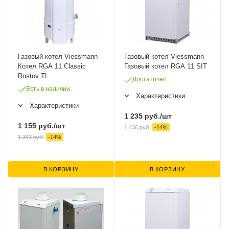
Газовый котел Viessmann
Газовый котел Viessmann
Котел RGA 11 Сlassic
Газовый котел RGA 11 SIT
Rostov TL
Достаточно
Есть в наличии
Характеристики
Характеристики
1 235
руб.
/шт
1 155
руб.
/шт
1 436
руб.
-
14
%
1 343
руб.
-
14
%
В КОРЗИНУ
В КОРЗИНУ