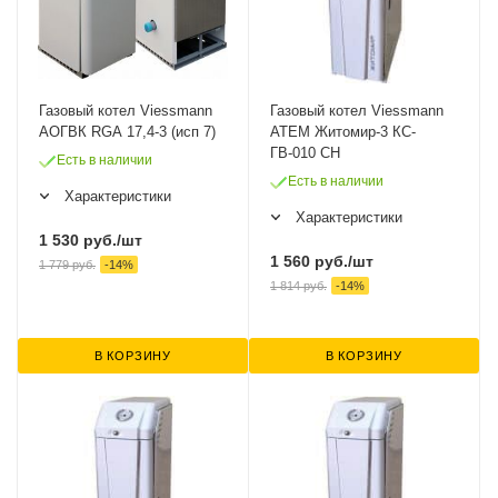
Газовый котел Viessmann
Газовый котел Viessmann
АОГВК RGA 17,4-3 (исп 7)
ATEM Житомир-3 КС-
ГВ-010 СН
Есть в наличии
Есть в наличии
Характеристики
Характеристики
1 530
руб.
/шт
1 560
руб.
/шт
1 779
руб.
-
14
%
1 814
руб.
-
14
%
В КОРЗИНУ
В КОРЗИНУ