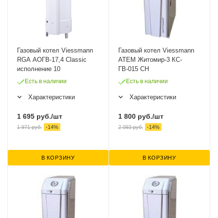
Газовый котел Viessmann
Газовый котел Viessmann
RGA АОГВ-17,4 Classic
ATEM Житомир-3 КС-
исполнение 10
ГВ-015 СН
Есть в наличии
Есть в наличии
Характеристики
Характеристики
1 695
руб.
/шт
1 800
руб.
/шт
1 971
руб.
-
14
%
2 093
руб.
-
14
%
В КОРЗИНУ
В КОРЗИНУ