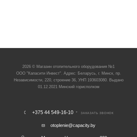
2026 © Магазин отопительного оборудования №1
ООО "Капасити Инвест". Адрес: Беларусь, г. Минск, пр.
Независимости, 220, строение 36, УНП 193603080. Выдано
01.12.2021 Минский горисполком
+375 44 549-16-10
ЗАКАЗАТЬ ЗВОНОК
otoplenie@capacity.by