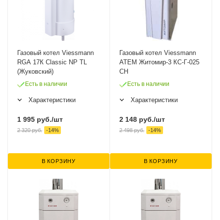
Газовый котел Viessmann
Газовый котел Viessmann
RGA 17К Classic NP TL
ATEM Житомир-3 КС-Г-025
(Жуковский)
СН
Есть в наличии
Есть в наличии
Характеристики
Характеристики
1 995
руб.
/шт
2 148
руб.
/шт
2 320
руб.
-
14
%
2 498
руб.
-
14
%
В КОРЗИНУ
В КОРЗИНУ