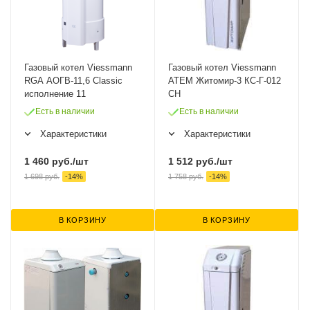
Газовый котел Viessmann
Газовый котел Viessmann
RGA АОГВ-11,6 Classic
ATEM Житомир-3 КС-Г-012
исполнение 11
СН
Есть в наличии
Есть в наличии
Характеристики
Характеристики
1 460
руб.
/шт
1 512
руб.
/шт
1 698
руб.
-
14
%
1 758
руб.
-
14
%
В КОРЗИНУ
В КОРЗИНУ