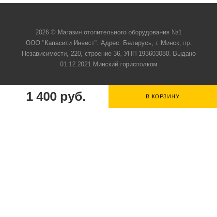
2026 © Магазин отопительного оборудования №1
ООО "Капасити Инвест". Адрес: Беларусь, г. Минск, пр.
Независимости, 220, строение 36, УНП 193603080. Выдано
01.12.2021 Минский горисполком
1 400
руб.
В КОРЗИНУ
+375 44 549-16-10
ЗАКАЗАТЬ ЗВОНОК
otoplenie@capacity.by
г. Минск, пр. Независимости, 220,
строение 36