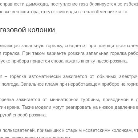
исправности дымохода, поступление газа блокируется во избеж
новке вентилятора, отсутствии воды в теплообменнике и т.п.
 газовой колонки
жигающая запальную горелку, создается при помощи пьезоэлеме
я горелка. При таком варианте розжига запальная горелка раб
пуске прибора придется снова нажать кнопку пьезо-розжига.
г – горелка автоматически зажигается от обычных электрич
 полгода. Запальное пламя при неработающем приборе не горит,
горелка зажигается от миниатюрной турбины, приводимой в 
тии крана. Такие модели могут реагировать на низкое давление
ругой способ розжига.
пользователей, привыкших к старым «советским» колонкам, чт
ичек, практически не существует.