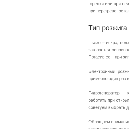
горелки или при не
при перегреве, оста
Тип розжига
Пьезо – искра, под
загорается основна
Погасив ее – при за
Электронный розжи
примерно один раз в
Гидрогенератор – 
работать при откры
советуем выбрать д
Обращаем внимание 
зажигающихся от сп