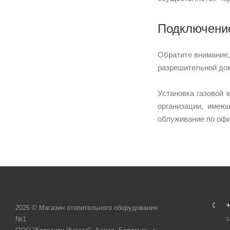
Подключение
Обратите внимание,
разрешительной док
Установка газовой 
организации, имею
облуживание по офи
+
2026 © Магазин отопительного оборудования
№1
З