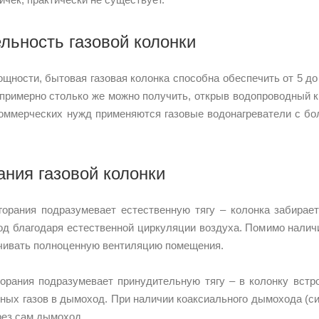
льность газовой колонки
ощности, бытовая газовая колонка способна обеспечить от 5 до
 (примерно столько же можно получить, открыв водопроводный к
коммерческих нужд применяются газовые водонагреватели с бол
ания газовой колонки
горания подразумевает естественную тягу – колонка забирае
д благодаря естественной циркуляции воздуха. Помимо наличи
чивать полноценную вентиляцию помещения.
горания подразумевает принудительную тягу – в колонку вст
ных газов в дымоход. При наличии коаксиального дымохода (си
рез сам дымоход.