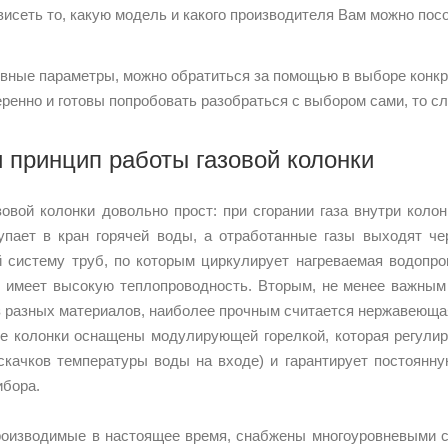
висеть то, какую модель и какого производителя Вам можно пос
вные параметры, можно обратиться за помощью в выборе конкр
еренно и готовы попробовать разобраться с выбором сами, то
и принцип работы газовой колонки
овой колонки довольно прост: при сгорании газа внутри коло
тупает в кран горячей воды, а отработанные газы выходят ч
 систему труб, по которым циркулирует нагреваемая водопро
 имеет высокую теплопроводность. Вторым, не менее важным 
з разных материалов, наиболее прочным считается нержавеюща
е колонки оснащены модулирующей горелкой, которая регулир
скачков температуры воды на входе) и гарантирует постоянн
ибора.
роизводимые в настоящее время, снабжены многоуровневыми с