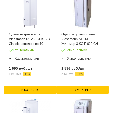
Одноконтурный котел
Одноконтурный котел
Viessmann RGA АОГВ-17,4
Viessmann ATEM
Classic исполнение 10
Житомир-3 КС-Г-020 СН
Есть в наличии
Есть в наличии
Характеристики
Характеристики
1 695
руб.
/шт
1 836
руб.
/шт
1 971
руб.
-
14
%
2 135
руб.
-
14
%
В КОРЗИНУ
В КОРЗИНУ