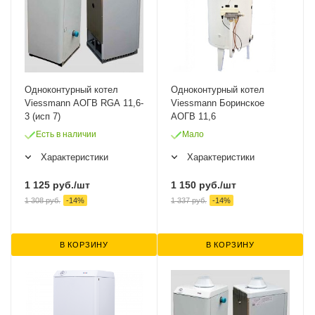
Одноконтурный котел
Одноконтурный котел
Viessmann АОГВ RGA 11,6-
Viessmann Боринское
3 (исп 7)
АОГВ 11,6
Есть в наличии
Мало
Характеристики
Характеристики
1 125
руб.
/шт
1 150
руб.
/шт
1 308
руб.
-
14
%
1 337
руб.
-
14
%
В КОРЗИНУ
В КОРЗИНУ