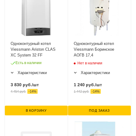
Одноконтурный котел
Одноконтурный котел
Viessmann Ariston CLAS
Viessmann Боринское
XC System 32 FF
АОГВ 17,4
Есть в наличии
Нет в наличии
Характеристики
Характеристики
1 240
руб.
/шт
3 830
руб.
/шт
1 442
руб.
-
14
%
4 454
руб.
-
14
%
В КОРЗИНУ
ПОД ЗАКАЗ