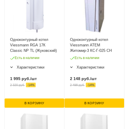
Одноконтурный котел
Одноконтурный котел
Viessmann RGA 17К
Viessmann ATEM
Classic NP TL (Жуковский)
Житомир-3 КС-Г-025 СН
Есть в наличии
Есть в наличии
Характеристики
Характеристики
1 995
руб.
/шт
2 148
руб.
/шт
2 320
руб.
-
14
%
2 498
руб.
-
14
%
В КОРЗИНУ
В КОРЗИНУ