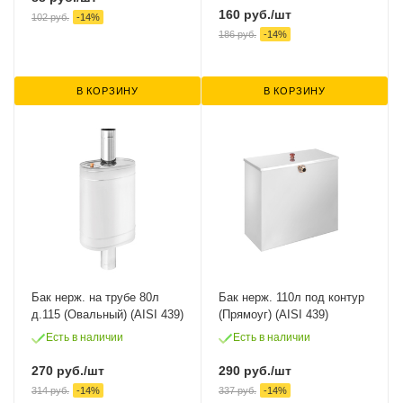
160
руб.
/шт
102
руб.
-
14
%
186
руб.
-
14
%
В КОРЗИНУ
В КОРЗИНУ
Бак нерж. на трубе 80л
Бак нерж. 110л под контур
д.115 (Овальный) (AISI 439)
(Прямоуг) (AISI 439)
Есть в наличии
Есть в наличии
270
руб.
/шт
290
руб.
/шт
314
руб.
-
14
%
337
руб.
-
14
%