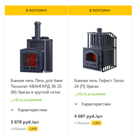
В КОРЗИНУ
В КОРЗИНУ
Банная печь Печь для бани
Банная печь Гефест Гроза
Технолит АВАНГАРД ЗК 25
24 (П) Ураган
(М) Ураган в круглой сетке
Есть в наличии
Есть в наличии
Характеристики
Характеристики
4 087
руб.
/шт
3 878
руб.
/шт
4 752
руб.
-
14
%
4 509
руб.
-
14
%