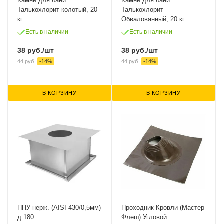
Камни для бани
Камни для бани
Талькохлорит колотый, 20
Талькохлорит
кг
Обвалованный, 20 кг
Есть в наличии
Есть в наличии
38
руб.
/шт
38
руб.
/шт
44
руб.
-
14
%
44
руб.
-
14
%
В КОРЗИНУ
В КОРЗИНУ
ППУ нерж. (AISI 430/0,5мм)
Проходник Кровли (Мастер
д.180
Флеш) Угловой