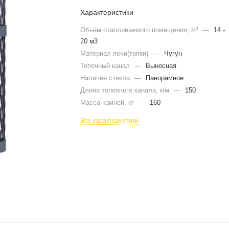
Характеристики
Объём отапливаемого помещения, м³
—
14 -
20 м3
Материал печи(топки)
—
Чугун
Топочный канал
—
Выносная
Наличие стекла
—
Панорамное
Длина топочного канала, мм
—
150
Масса камней, кг
—
160
Все характеристики