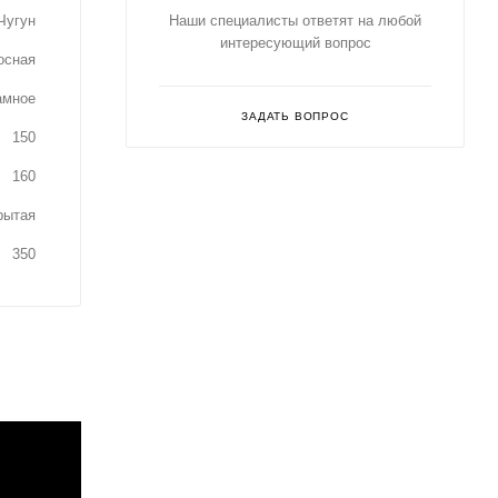
Чугун
Наши специалисты ответят на любой
интересующий вопрос
осная
амное
ЗАДАТЬ ВОПРОС
150
160
рытая
350