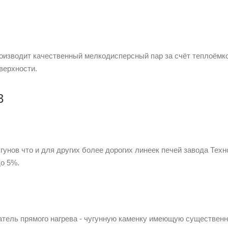
роизводит качественный мелкодисперсный пар за счёт теплоёмк
верхности.
3
унов что и для других более дорогих линеек печей завода Техн
о 5%.
атель прямого нагрева - чугунную каменку имеющую существен