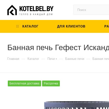
КАТАЛОГ
ДЛЯ КЛИЕНТОВ
Р
Банная печь Гефест Исканд
—
—
—
—
Главная
Каталог
Печи
Банные печи
Банная печ
Бесплатная доставка
Рассрочка