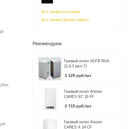
Все товары категории
Все товары бренда Гефест
ой
Рекомендуем
Газовый котел АОГВ RGA
11,6-3 (исп 7)
1 125
руб.
/шт
оЛит.
Газовый котел Ariston
CARES XC 15 FF
2 715
руб.
/шт
Газовый котел Ariston
ную
CARES X 24 CF