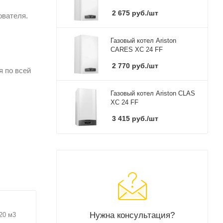
2 675
руб.
/шт
ователя.
Газовый котел Ariston
CARES XC 24 FF
2 770
руб.
/шт
я по всей
Газовый котел Ariston CLAS
XC 24 FF
3 415
руб.
/шт
Нужна консультация?
 20 м3