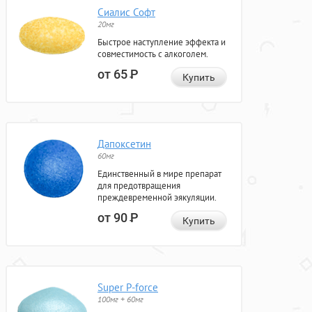
Сиалис Софт
20мг
Быстрое наступление эффекта и
совместимость с алкоголем.
от 65
Р
Купить
Дапоксетин
60мг
Единственный в мире препарат
для предотвращения
преждевременной эякуляции.
от 90
Р
Купить
Super P-force
100мг + 60мг