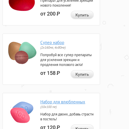
Препарат для усиления эрекции
нового поколения!
от 200
Р
Купить
Супер набор
(2х160мг, 4х80мг)
Попробуй все супер препараты
для усиления эрекции и
продления полового акта!
от 158
Р
Купить
Набор для влюбленных
(10х100 мг)
Набор для двоих, добавь страсти
в постель!
от 120
Р
Купить