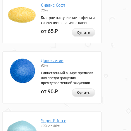
Сиалис Софт
20мг
Быстрое наступление эффекта и
совместимость с алкоголем.
от 65
Р
Купить
Дапоксетин
60мг
Единственный в мире препарат
для предотвращения
преждевременной эякуляции.
от 90
Р
Купить
Super P-force
100мг + 60мг