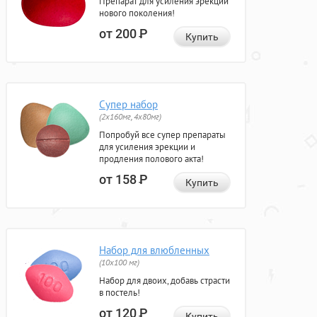
Препарат для усиления эрекции
нового поколения!
от 200
Р
Купить
Супер набор
(2х160мг, 4х80мг)
Попробуй все супер препараты
для усиления эрекции и
продления полового акта!
от 158
Р
Купить
Набор для влюбленных
(10х100 мг)
Набор для двоих, добавь страсти
в постель!
от 120
Р
Купить