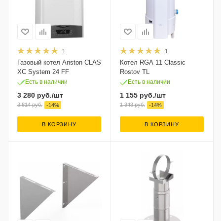
1
1
Газовый котел Ariston CLAS
Котел RGA 11 Сlassic
XC System 24 FF
Rostov TL
Есть в наличии
Есть в наличии
3 280
руб.
/шт
1 155
руб.
/шт
3 814
руб.
1 343
руб.
-
14
%
-
14
%
В КОРЗИНУ
В КОРЗИНУ