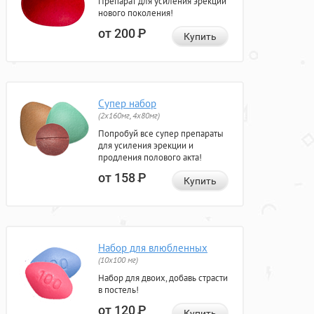
Препарат для усиления эрекции
нового поколения!
от 200
Р
Купить
Супер набор
(2х160мг, 4х80мг)
Попробуй все супер препараты
для усиления эрекции и
продления полового акта!
от 158
Р
Купить
Набор для влюбленных
(10х100 мг)
Набор для двоих, добавь страсти
в постель!
от 120
Р
Купить