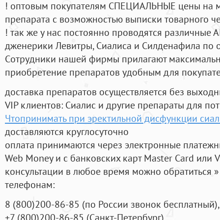
! оптовым покупателям СПЕЦИАЛЬНЫЕ цены на 
препарата с возможностью выписки товарного ч
! так же у нас постоянно проводятся различные
дженерики Левитры, Сиалиса и Силденафила по 
Cотрудники нашей фирмы прилагают максимальны
приобретение препаратов удобным для покупат
доставка препаратов осуществляется без выходн
VIP клиентов: Сиалис и другие препараты для пот
Чтопринимать при эректильной дисфункции сиали
доставляются круглосуточно
оплата принимаются через электронные платежн
Web Money и с банковских карт Master Card или V
консультации в любое время можно обратиться
телефонам:
8
(800
)200-86-85
(
по России звонок бесплатный),
+7
(800
)200-86-85
(
Санкт-Петербург)