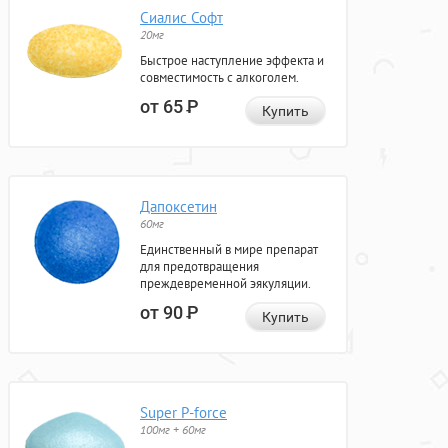
Сиалис Софт
20мг
Быстрое наступление эффекта и
совместимость с алкоголем.
от 65
Р
Купить
Дапоксетин
60мг
Единственный в мире препарат
для предотвращения
преждевременной эякуляции.
от 90
Р
Купить
Super P-force
100мг + 60мг