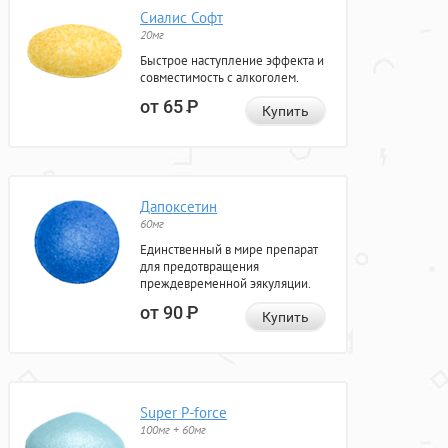
Сиалис Софт
20мг
Быстрое наступление эффекта и
совместимость с алкоголем.
от 65
Р
Купить
Дапоксетин
60мг
Единственный в мире препарат
для предотвращения
преждевременной эякуляции.
от 90
Р
Купить
Super P-force
100мг + 60мг