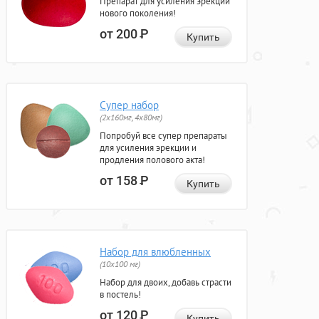
Препарат для усиления эрекции
нового поколения!
от 200
Р
Купить
Супер набор
(2х160мг, 4х80мг)
Попробуй все супер препараты
для усиления эрекции и
продления полового акта!
от 158
Р
Купить
Набор для влюбленных
(10х100 мг)
Набор для двоих, добавь страсти
в постель!
от 120
Р
Купить