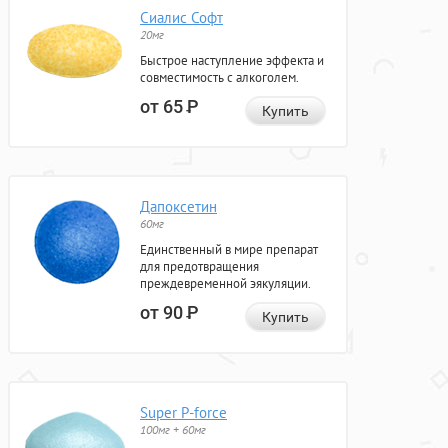
Сиалис Софт
20мг
Быстрое наступление эффекта и
совместимость с алкоголем.
от 65
Р
Купить
Дапоксетин
60мг
Единственный в мире препарат
для предотвращения
преждевременной эякуляции.
от 90
Р
Купить
Super P-force
100мг + 60мг