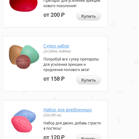
Препарат для усиления эрекции
нового поколения!
от 200
Р
Купить
Супер набор
(2х160мг, 4х80мг)
Попробуй все супер препараты
для усиления эрекции и
продления полового акта!
от 158
Р
Купить
Набор для влюбленных
(10х100 мг)
Набор для двоих, добавь страсти
в постель!
от 120
Р
Купить