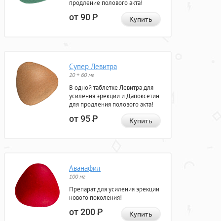
продление полового акта!
от 90
Р
Купить
Супер Левитра
20 + 60 мг
В одной таблетке Левитра для
усиления эрекции и Дапоксетин
для продления полового акта!
от 95
Р
Купить
Аванафил
100 мг
Препарат для усиления эрекции
нового поколения!
от 200
Р
Купить