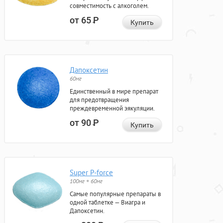
совместимость с алкоголем.
от 65
Р
Купить
Дапоксетин
60мг
Единственный в мире препарат
для предотвращения
преждевременной эякуляции.
от 90
Р
Купить
Super P-force
100мг + 60мг
Самые популярные препараты в
одной таблетке — Виагра и
Дапоксетин.