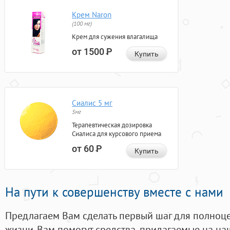
Крем Naron
(100 мг)
Крем для сужения влагалища
от 1500
Р
Купить
Сиалис 5 мг
5мг
Терапевтическая дозировка
Сиалиса для курсового приема
от 60
Р
Купить
На пути к совершенству вместе с нами
Предлагаем Вам сделать первый шаг для полноц
жизни. Вам помогут средства, придагаемые на на