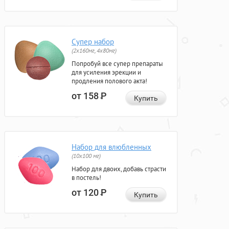
Супер набор
(2х160мг, 4х80мг)
Попробуй все супер препараты
для усиления эрекции и
продления полового акта!
от 158
Р
Купить
Набор для влюбленных
(10х100 мг)
Набор для двоих, добавь страсти
в постель!
от 120
Р
Купить