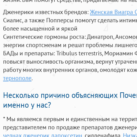
Дженерики известных брендов:
Женская Виагра 
Сиалис, а также Попперсы помогут сделать инти
более насыщенной и яркой
Синтетические гормоны роста
: Динатроп, Ансомо
энергии спортсменам и решат проблемы лишнего
БАДы и препараты:
Tribulus terrestris, Мориамин
повысят выносливость организма, вернут утрачен
работу многих внутренних органов, омолодят кожу
тернополе
.
Несколько причино объясняющих Поче
именно у нас?
* Мы являемся первым и единственным на терри
представителем по продаже препаратов дженер
челнах дженерик дапоксетин
, силденафила
,
Низк