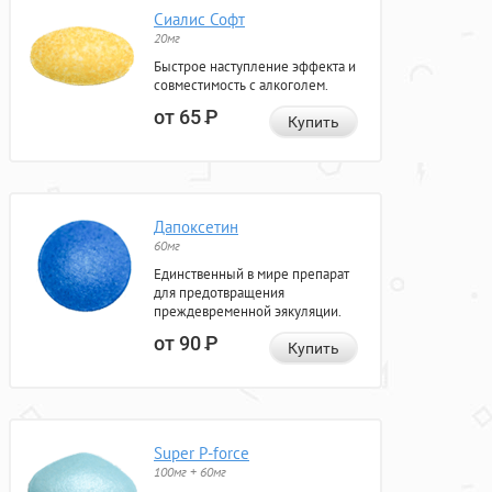
Сиалис Софт
20мг
Быстрое наступление эффекта и
совместимость с алкоголем.
от 65
Р
Купить
Дапоксетин
60мг
Единственный в мире препарат
для предотвращения
преждевременной эякуляции.
от 90
Р
Купить
Super P-force
100мг + 60мг