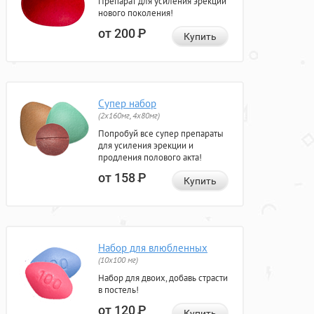
Препарат для усиления эрекции
нового поколения!
от 200
Р
Купить
Супер набор
(2х160мг, 4х80мг)
Попробуй все супер препараты
для усиления эрекции и
продления полового акта!
от 158
Р
Купить
Набор для влюбленных
(10х100 мг)
Набор для двоих, добавь страсти
в постель!
от 120
Р
Купить