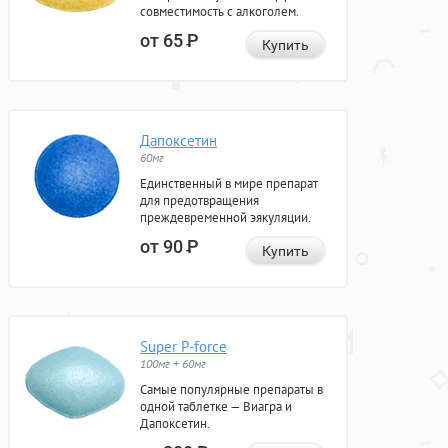
совместимость с алкоголем.
от 65
Р
Купить
Дапоксетин
60мг
Единственный в мире препарат
для предотвращения
преждевременной эякуляции.
от 90
Р
Купить
Super P-force
100мг + 60мг
Самые популярные препараты в
одной таблетке — Виагра и
Дапоксетин.