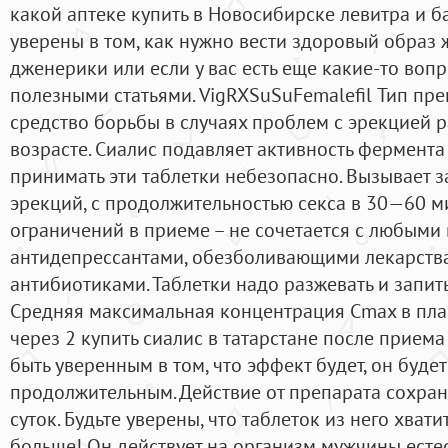
какой аптеке купить в Новосибирске левитра и б
уверены в том, как нужно вести здоровый образ ж
дженерики или если у вас есть еще какие-то вопр
полезными статьями. VigRXSuSuFemalefil Тип пр
средство борьбы в случаях проблем с эрекцией р
возрасте. Сиалис подавляет активность фермент
принимать эти таблетки небезопасно. Вызывает 
эрекций, с продолжительностью секса в 30—60 ми
ограничений в приеме – не сочетается с любыми 
антидепрессантами, обезболивающими лекарства
антибиотиками. Таблетки надо разжевать и запи
Средняя максимальная концентрация Сmax в пла
через 2 купить сиалис в татарстане после прием
быть уверенным в том, что эффект будет, он буде
продолжительным. Действие от препарата сохран
суток. Будьте уверены, что таблеток из него хват
больше! Он действует на организм мужчины есте