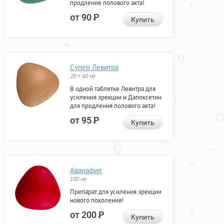
продление полового акта!
от 90
Р
Купить
Супер Левитра
20 + 60 мг
В одной таблетке Левитра для
усиления эрекции и Дапоксетин
для продления полового акта!
от 95
Р
Купить
Аванафил
100 мг
Препарат для усиления эрекции
нового поколения!
от 200
Р
Купить