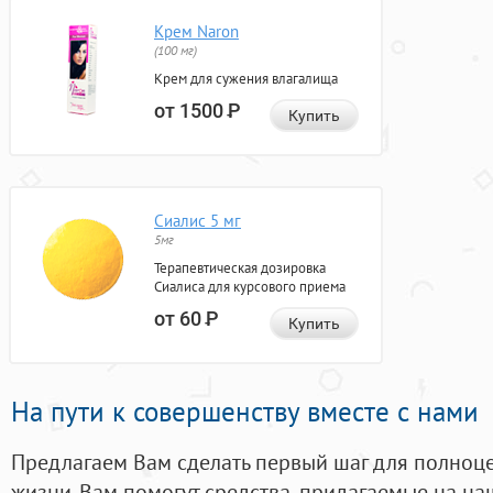
Крем Naron
(100 мг)
Крем для сужения влагалища
от 1500
Р
Купить
Сиалис 5 мг
5мг
Терапевтическая дозировка
Сиалиса для курсового приема
от 60
Р
Купить
На пути к совершенству вместе с нами
Предлагаем Вам сделать первый шаг для полноц
жизни. Вам помогут средства, придагаемые на на