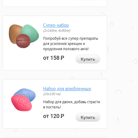
Супер набор
(2х160мг, 4х80мг)
Попробуй все супер препараты
для усиления эрекции и
продления полового акта!
от 158
Р
Купить
Набор для влюбленных
(10х100 мг)
Набор для двоих, добавь страсти
в постель!
от 120
Р
Купить