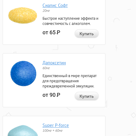
Сиалис Софт
20мг
Быстрое наступление эффекта и
совместимость с алкоголем.
от 65
Р
Купить
Дапоксетин
60мг
Единственный в мире препарат
для предотвращения
преждевременной эякуляции.
от 90
Р
Купить
Super P-force
100мг + 60мг