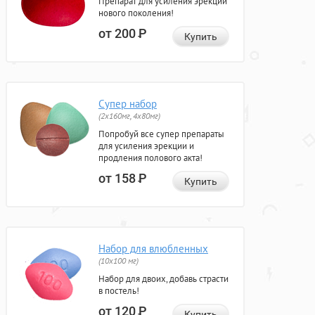
Препарат для усиления эрекции
нового поколения!
от 200
Р
Купить
Супер набор
(2х160мг, 4х80мг)
Попробуй все супер препараты
для усиления эрекции и
продления полового акта!
от 158
Р
Купить
Набор для влюбленных
(10х100 мг)
Набор для двоих, добавь страсти
в постель!
от 120
Р
Купить