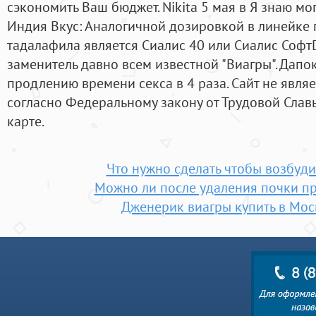
сэкономить Ваш бюджет. Nikita 5 мая в Я знаю мог
Индия Вкус: Аналогичной дозировкой в линейке 
тадалафила является Сиалис 40 или Сиалис СофтDa
заменитель давно всем известной "Виагры". Дапо
продлению времени секса в 4 раза. Сайт не явля
согласно Федеральному закону от Трудовой Славы,
карте.
Что нужно сделать чтобы возбуд
Можно ли после удаления почки п
Дженерик виагры купить в Мо