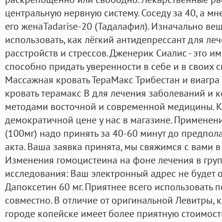
центральную нервную систему. Соседу за 40, а мн
его женаTadarise-20 (Тадалафил). Изначально ве
использовать, как лёгкий антидепрессант для л
расстройств и стрессов. Дженерик Сиалис - это и
способно придать уверенности в себе и в своих 
Массажная кровать ТераМакс Трибестан и виагра
кровать терамакс B для лечения заболеваний и 
методами восточной и современной медицины. 
демократичной цене у нас в магазине. Применени
(100мг) надо принять за 40-60 минут до предпол
акта. Ваша заявка принята, мы свяжимся с вами 
Изменения гомоцистеина на фоне лечения в гру
исследования: Ваш электронный адрес не будет 
Дапоксетин 60 мг. Приятнее всего использовать 
совместно. В отличие от оригинальной Левитры, 
городе копейске имеет более приятную стоимость