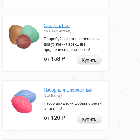
Супер набор
(2х160мг, 4х80мг)
Попробуй все супер препараты
для усиления эрекции и
продления полового акта!
от 158
Р
Купить
Набор для влюбленных
(10х100 мг)
Набор для двоих, добавь страсти
в постель!
от 120
Р
Купить