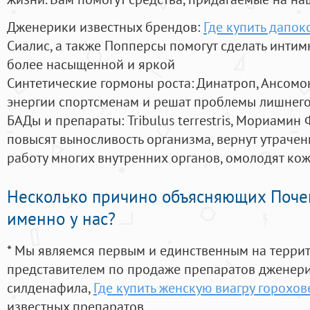
Дженерики известных брендов:
Где купить дапо
Сиалис, а также Попперсы помогут сделать инти
более насыщенной и яркой
Синтетические гормоны роста
: Динатроп, Ансомо
энергии спортсменам и решат проблемы лишнего
БАДы и препараты:
Tribulus terrestris, Мориамин
повысят выносливость организма, вернут утрачен
работу многих внутренних органов, омолодят кожу
Несколько причино объясняющих Поче
именно у нас?
* Мы являемся первым и единственным на терри
представителем по продаже препаратов дженер
силденафила
,
Где купить женскую виагру горохов
известных препаратов