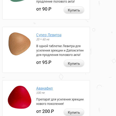
продление полового акта!
от 90
Р
Купить
Супер Левитра
20 + 60 мг
В одной таблетке Левитра для
усиления эрекции и Дапоксетин
для продления полового акта!
от 95
Р
Купить
Аванафил
100 мг
Препарат для усиления эрекции
нового поколения!
от 200
Р
Купить