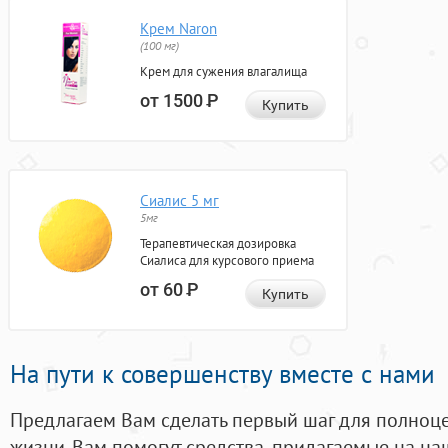
Крем Naron
(100 мг)
Крем для сужения влагалища
от 1500
Р
Купить
Сиалис 5 мг
5мг
Терапевтическая дозировка
Сиалиса для курсового приема
от 60
Р
Купить
На пути к совершенству вместе с нами
Предлагаем Вам сделать первый шаг для полноц
жизни. Вам помогут средства, придагаемые на на