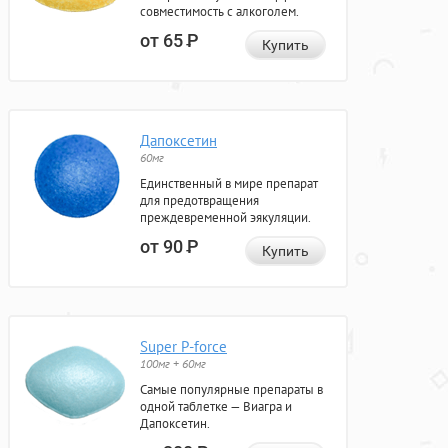
совместимость с алкоголем.
от 65
Р
Купить
Дапоксетин
60мг
Единственный в мире препарат
для предотвращения
преждевременной эякуляции.
от 90
Р
Купить
Super P-force
100мг + 60мг
Самые популярные препараты в
одной таблетке — Виагра и
Дапоксетин.