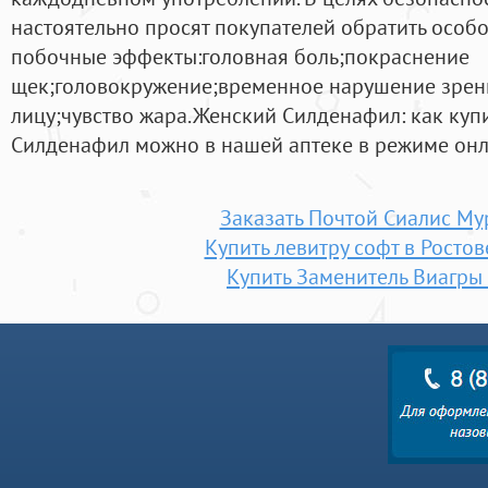
настоятельно просят покупателей обратить особ
побочные эффекты:головная боль;покраснение
щек;головокружение;временное нарушение зрен
лицу;чувство жара.Женский Силденафил: как куп
Силденафил можно в нашей аптеке в режиме онл
Заказать Почтой Сиалис М
Купить левитру софт в Росто
Купить Заменитель Виагры