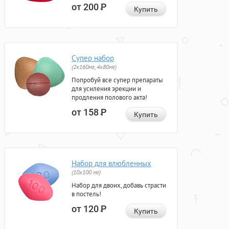
от 200
Р
Купить
Супер набор
(2х160мг, 4х80мг)
Попробуй все супер препараты
для усиления эрекции и
продления полового акта!
от 158
Р
Купить
Набор для влюбленных
(10х100 мг)
Набор для двоих, добавь страсти
в постель!
от 120
Р
Купить