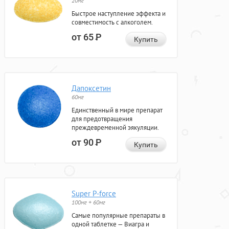
20мг
Быстрое наступление эффекта и
совместимость с алкоголем.
от 65
Р
Купить
Дапоксетин
60мг
Единственный в мире препарат
для предотвращения
преждевременной эякуляции.
от 90
Р
Купить
Super P-force
100мг + 60мг
Самые популярные препараты в
одной таблетке — Виагра и