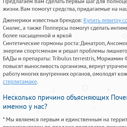
Предлагаем Вам сделать первый шаг для полноц
жизни. Вам помогут средства, придагаемые на на
Дженерики известных брендов:
Купить левитру с
Сиалис, а также Попперсы помогут сделать инти
более насыщенной и яркой
Синтетические гормоны роста
: Динатроп, Ансомо
энергии спортсменам и решат проблемы лишнего
БАДы и препараты:
Tribulus terrestris, Мориамин
повысят выносливость организма, вернут утрачен
работу многих внутренних органов, омолодят кожу
стерлитамаке
.
Несколько причино объясняющих Поче
именно у нас?
* Мы являемся первым и единственным на терри
представителем по продаже препаратов дженер