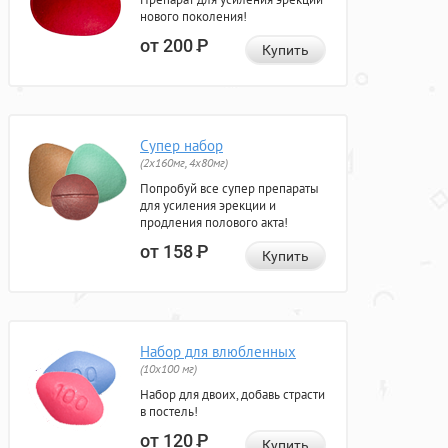
нового поколения!
от 200
Р
Купить
Супер набор
(2х160мг, 4х80мг)
Попробуй все супер препараты
для усиления эрекции и
продления полового акта!
от 158
Р
Купить
Набор для влюбленных
(10х100 мг)
Набор для двоих, добавь страсти
в постель!
от 120
Р
Купить