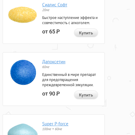
Сиалис Софт
20мг
Быстрое наступление эффекта и
совместимость с алкоголем.
от 65
Р
Купить
Дапоксетин
60мг
Единственный в мире препарат
для предотвращения
преждевременной эякуляции.
от 90
Р
Купить
Super P-force
100мг + 60мг