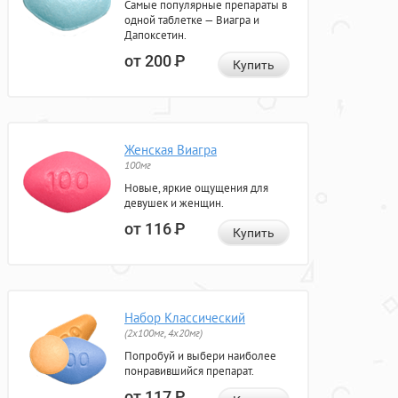
Самые популярные препараты в
одной таблетке — Виагра и
Дапоксетин.
от 200
Р
Купить
Женская Виагра
100мг
Новые, яркие ощущения для
девушек и женщин.
от 116
Р
Купить
Набор Классический
(2x100мг, 4x20мг)
Попробуй и выбери наиболее
понравившийся препарат.
от 117
Р