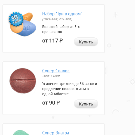
Набор "Три в одном"
(10x100мг, 20x20мг)
Большой набор из 3-х
препаратов.
от 117
Р
Купить
Супер Сиалис
20мг + 60мг
Усиление эрекции до 36 часов и
продление полового акта в
одной таблетке.
от 90
Р
Купить
Супер Виагра