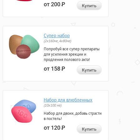
от 200
Р
Купить
Супер набор
(2х160мг, 4х80мг)
Попробуй все супер препараты
для усиления эрекции и
продления полового акта!
от 158
Р
Купить
Набор для влюбленных
(10х100 мг)
Набор для двоих, добавь страсти
в постель!
от 120
Р
Купить